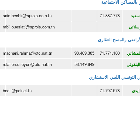
بالمساكن الاجتماعية
سعيد
71.887.778
said.bechir@sprols.com.tn
وسلاتي
rabii.oueslati@sprols.com.tn
أراضي والمسح العقاري
لمشائي
71.771.100
98.469.385
machani.rahma@otc.nat.tn
بلغوثي
58.149.849
relation.citoyen@otc.nat.tn
 التونسي الليبي الاستشاري
ايدي
71.707.578
beatl@palnet.tn