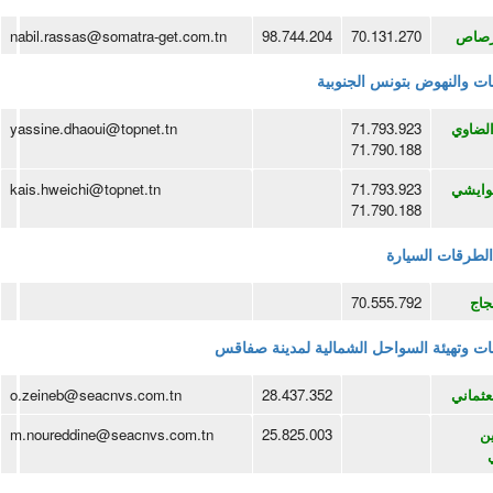
لرصاص
70.131.270
98.744.204
nabil.rassas@somatra-get.com.tn
ت والنهوض بتونس الجنوبية
الضاوي
71.793.923
yassine.dhaoui@topnet.tn
71.790.188
وايشي
71.793.923
kais.hweichi@topnet.tn
71.790.188
لطرقات السيارة
جاج
70.555.792
ت وتهيئة السواحل الشمالية لمدينة صفاقس
عثماني
28.437.352
o.zeineb@seacnvs.com.tn
ين
25.825.003
m.noureddine@seacnvs.com.tn