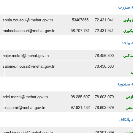
ة ببنزرت
زواوي
72.431.941
53407855
sonia.zouaoui@mehat.gov.tn
بكوري
72.431.941
58.707.731
maher.baccouri@mehat.gov.tn
ة بباجة
ماكني
78.456.300
hajer.mekni@mehat.gov.tn
sabrine.moussi@mehat.gov.tn
78.456.583
ة بجندوبة
زني
78.603.079
98.285.697
adel.mezni@mehat.gov.tn
معي
78.603.079
97.921.482
leila.jamii@mehat.gov.tn
ة بالكاف
جندوبي
78.201.069
amel.jandoubi@mehat.gov.tn