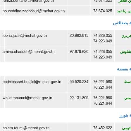
ن طاهر
73.674.025
ramzi.bentaher@mehat.gov.tn
ين زغدود
73.674.025
noureddine.zaghdoud@mehat.gov.tn
ية بصفاقس
جزيري
74.226.055
20.962.815
lobna.jaziri@mehat.gov.tn
74.226.049
لشاوش
74.226.055
97.678.620
amine.chaouch@mehat.gov.tn
74.226.049
ية بقفصة
اسط
76.221.580
55.520.234
abdelbasset.boujlel@mehat.gov.tn
76.221.644
مني
76.221.580
22.131.805
walid.moumni@mehat.gov.tn
76.221.644
ة بتوزر
لتومي
76.452.622
ahlem.toumi@mehat.gov.tn