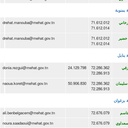
ة بمنوبة
رخاني
71.612.012
drehat.manouba@mehat.gov.tn
71.612.014
 خضير
71.612.012
drehat.manouba@mehat.gov.tn
71.612.014
 بنابل
رزقي
72.286.362
24.129.798
donia.rezgui@mehat.gov.tn
72.286.913
سليمان
72.286.362
50.906.830
naoua.koret@mehat.gov.tn
72.286.913
ة بزغوان
قاسم
72.676.079
ali.benbelgacem@mehat.gov.tn
سعداوي
72.676.079
noura.saadaoui@mehat.gov.tn