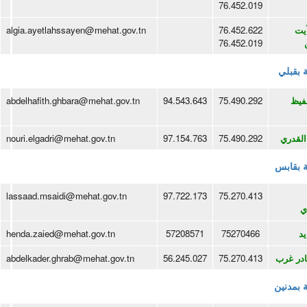
76.452.019
يت
76.452.622
algia.ayetlahssayen@mehat.gov.tn
76.452.019
ة بقبلي
فيظ
75.490.292
94.543.643
abdelhafith.ghbara@mehat.gov.tn
القدري
75.490.292
97.154.763
nouri.elgadri@mehat.gov.tn
ية بقابس
lassaad.msaidi@mehat.gov.tn
97.722.173
75.270.413
ي
يد
75270466
57208571
henda.zaied@mehat.gov.tn
ادر غرب
75.270.413
56.245.027
abdelkader.ghrab@mehat.gov.tn
ة بمدنين