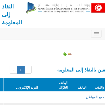
النفاذ
إلى
المعلومة
Menu
de
navig
à
bascu
ين بالنفاذ إلى المعلومة
‹
1
›
الهاتف
واللقب
الهاتف
الجّوّال
البريد الإلكتروني
ت مع المواطن