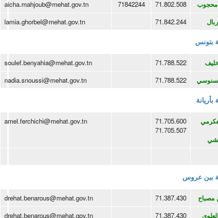
محجوب
71.802.508
71842244
aicha.mahjoub@mehat.gov.tn
ربال
71.842.244
lamia.ghorbel@mehat.gov.tn
ية بتونس
ليف
71.788.522
soulef.benyahia@mehat.gov.tn
لسنوسي
71.788.522
nadia.snoussi@mehat.gov.tn
 بأريانة
عكرمي
71.705.600
amel.ferchichi@mehat.gov.tn
71.705.507
شي
ية ببن عروس
 مصباح
71.387.430
drehat.benarous@mehat.gov.tn
لعلوي
71.387.430
drehat.benarous@mehat.gov.tn