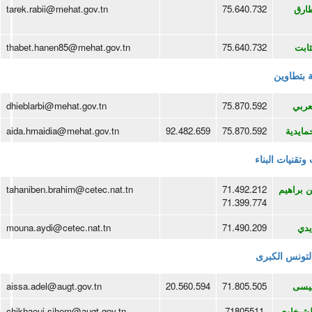
ارق
75.640.732
tarek.rabii@mehat.gov.tn
ثابت
75.640.732
thabet.hanen85@mehat.gov.tn
ة بتطاوين
عربي
75.870.592
dhieblarbi@mehat.gov.tn
مايدية
75.870.592
92.482.659
aida.hmaidia@mehat.gov.tn
وتقنيات البناء
ن براهيم
71.492.212
tahaniben.brahim@cetec.nat.tn
71.399.774
يدي
71.490.209
mouna.aydi@cetec.nat.tn
 لتونس الكبرى
يسى
71.805.505
20.560.594
aissa.adel@augt.gov.tn
لشيخاوي
71805511
chikhaoui.sihem@augt.gov.tn