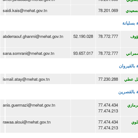
سعيدي
78.201.069
saidi.kais@mehat.gov.tn
ة بسليانة
ؤوف
78.772.777
52.190.028
abderraouf.ghanmi@mehat.gov.tn
سمراني
78.772.777
93.657.017
sana.somrani@mehat.gov.tn
ة بالقيروان
ل عطي
77.230.288
ismail.atay@mehat.gov.tn
ة بالقصرين
رمازي
77.474.434
anis.guermazi@mehat.gov.tn
77.474.213
لوي
77.474.434
rawaa.aloui@mehat.gov.tn
77.474.213